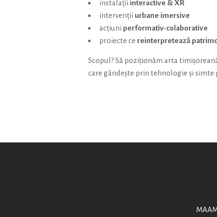
instalații
interactive & XR
intervenții
urbane imersive
acțiuni
performativ-colaborative
proiecte ce
reinterpretează patrimo
Scopul? Să poziționăm arta timișoreană
care gândește prin tehnologie și simte p
MAAM 