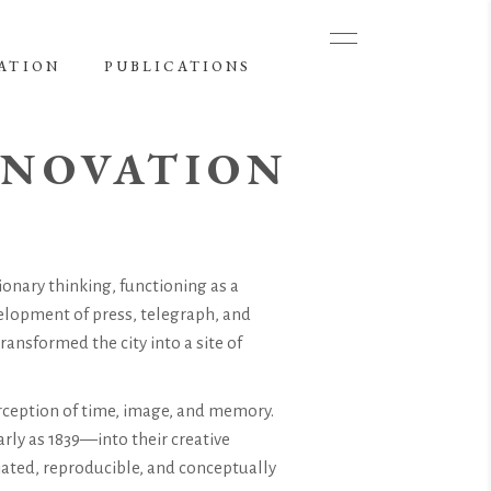
ATION
PUBLICATIONS
NNOVATION
ionary thinking, functioning as a
velopment of press, telegraph, and
ransformed the city into a site of
rception of time, image, and memory.
rly as 1839—into their creative
ated, reproducible, and conceptually