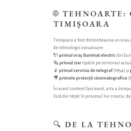
🌐
TEHNOARTE: 
TIMIȘOARA
Timișoara a fost dintotdeauna un oraș al
de tehnologii inovatoare:
🔌
primul oraș iluminat electric
din Eur
🗞️
primul ziar
tipărit pe teritoriul actu
📡
primul serviciu de telegraf
(1854) și
🎥
primele proiecții cinematografice
(
În acest context fascinant, arta a încep
încă din 1839) în procesul lor creativ, 
🔍
DE LA TEHN