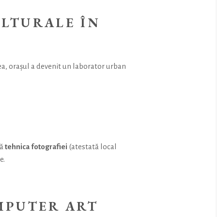
ULTURALE ÎN
lea, orașul a devenit un laborator urban
tă
tehnica fotografiei
(atestată local
e.
MPUTER ART