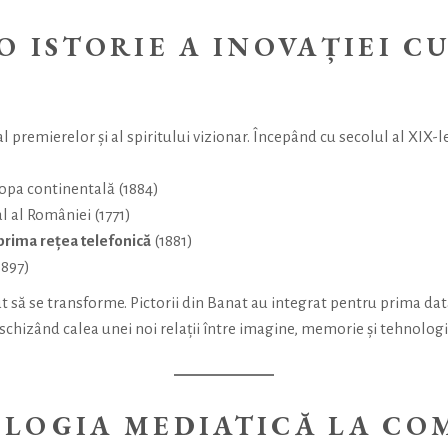
O ISTORIE A INOVAȚIEI C
 premierelor și al spiritului vizionar. Începând cu secolul al XIX-
opa continentală (1884)
al al României (1771)
prima rețea telefonică
(1881)
1897)
ut să se transforme. Pictorii din Banat au integrat pentru prima da
deschizând calea unei noi relații între imagine, memorie și tehnologi
OLOGIA MEDIATICĂ LA CO