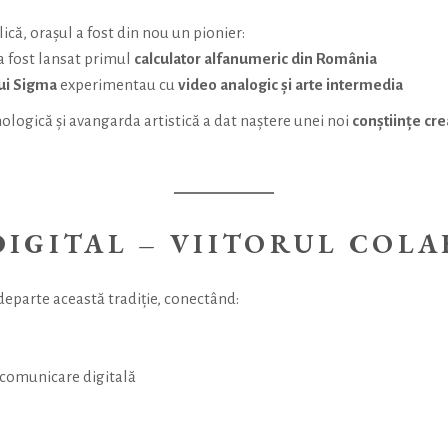
lică, orașul a fost din nou un pionier:
 a fost lansat primul
calculator alfanumeric din România
ui Sigma
experimentau cu
video analogic și arte intermedia
ologică și avangarda artistică a dat naștere unei noi
conștiințe cre
IGITAL – VIITORUL COL
eparte această tradiție, conectând:
i comunicare digitală