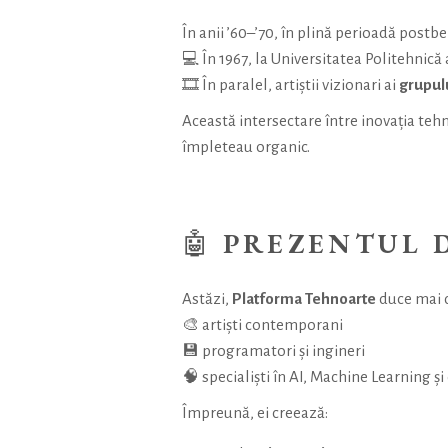
În anii ’60–’70, în plină perioadă postbe
💻 În 1967, la Universitatea Politehnică
🎞️ În paralel, artiștii vizionari ai
grupul
Această intersectare între inovația tehn
împleteau organic.
🤖
PREZENTUL D
Astăzi,
Platforma Tehnoarte
duce mai d
🎨 artiști contemporani
💾 programatori și ingineri
🧠 specialiști în AI, Machine Learning ș
Împreună, ei creează: